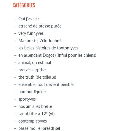
CATÉGORIES
Qui j'essuie
attaché de presse purée
very funnyves
Ma (brette) Zèle Tophe !
les belles histoires de tonton yves
en attendant Dogot (l'infini pour les chiens)
animal, on est mal
bretzel surprise
the truth (de toilette)
ensemble, tout devient pénible
humour liquide
sportyves
nos amis les brette
saoul-titre à 12° (vf)
contemplatyves
passe moi le (bread) sel