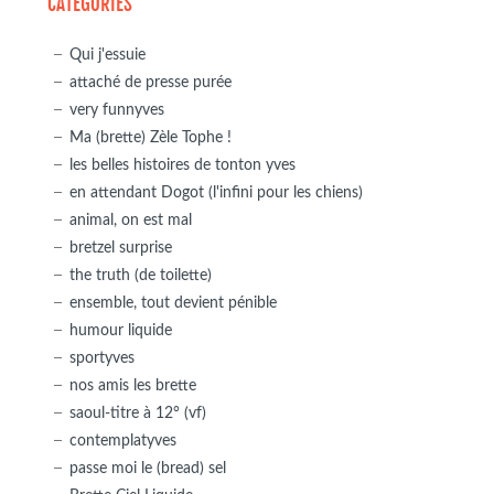
CATÉGORIES
Qui j'essuie
attaché de presse purée
very funnyves
Ma (brette) Zèle Tophe !
les belles histoires de tonton yves
en attendant Dogot (l'infini pour les chiens)
animal, on est mal
bretzel surprise
the truth (de toilette)
ensemble, tout devient pénible
humour liquide
sportyves
nos amis les brette
saoul-titre à 12° (vf)
contemplatyves
passe moi le (bread) sel