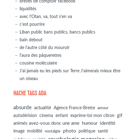
brèves de comptoir facebook
liquidités
avec l'Otan, va, tout s'en va
c'est pourrire
Liban public bans publics, bancs publics
bain debout
de l'autre côté du mouroir
l'aura des pâquerettes
cousine moléculaire
J’ai jamais eu les pieds sur Terre J’aimerais mieux être
un oiseau
HACHE TAGS ADA
absurde
actualité
Agence France-Brette
amour
autodérision
gif
cinema
enfant
exprime-toi mon citron
animés avez-vous donc une ame
humour
identité
photo
image
mobilité
politique
santé
nostalgie