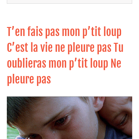
T’en fais pas mon p’tit loup
C’est la vie ne pleure pas Tu
oublieras mon p’tit loup Ne
pleure pas