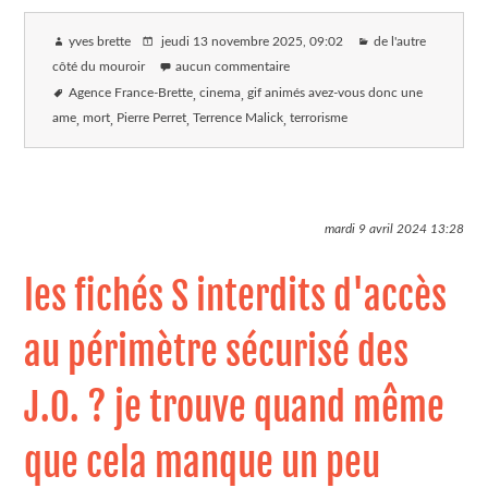
yves brette
jeudi 13 novembre 2025
, 09:02
de l'autre
côté du mouroir
aucun commentaire
Agence France-Brette
cinema
gif animés avez-vous donc une
ame
mort
Pierre Perret
Terrence Malick
terrorisme
mardi 9 avril 2024
13:28
les fichés S interdits d'accès
au périmètre sécurisé des
J.O. ? je trouve quand même
que cela manque un peu