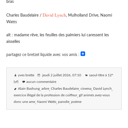
bras
David Lynch
Charles Baudelaire /
, Mulholland Drive, Naomi
Watts
alt : madame rêve, les feuilles des palmiers lui caressent les
aisselles
partagez ce bretzel liquide avec vos amis :
yves brette
jeudi 2 juillet 2026
, 07:10
saoul-titre à 12°
(vf)
aucun commentaire
Alain Bashung
arbre
Charles Baudelaire
cinema
David Lynch
exercice illégal de la profession de coiffeur
gif animés avez-vous
donc une ame
Naomi Watts
parodie
poème