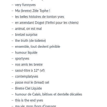
very funnyves
Ma (brette) Zèle Tophe !
les belles histoires de tonton yves
en attendant Dogot (l'infini pour les chiens)
animal, on est mal
bretzel surprise
the truth (de toilette)
ensemble, tout devient pénible
humour liquide
sportyves
nos amis les brette
saoul-titre à 12° (vf)
contemplatyves
passe moi le (bread) sel
Brette Ciel Liquide
humour de Calais, bêtises et dentelle décalées
this is the end yves
ma vie, mon (hors d')oeuvre