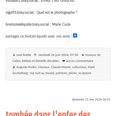
‪initialbb1.bsky.social‬ : Erreur c’est Groucho.
viga93.bsky.social‬ : Quel est le photographe ?
brettezeleliquide.bsky.social‬ : Marie Curie
partagez ce bretzel liquide avec vos amis :
yves brette
vendredi 26 juin 2026
, 07:30
humour de
Calais, bêtises et dentelle décalées
aucun commentaire
Auguste Rodin
cheveux
Claude Monet
culturisme
Mark
Zuckerberg : ma nuit au musée
peinture
photo
sculpture
dimanche 31 mai 2026
06:32
tombée dans l'enfer des