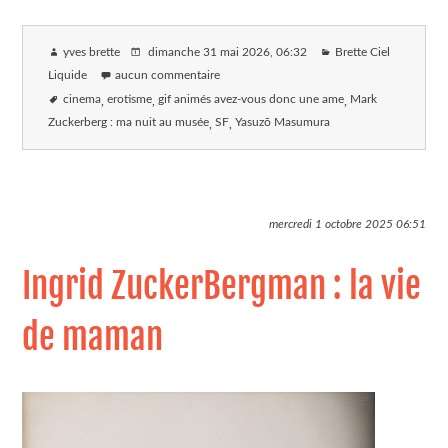
yves brette
dimanche 31 mai 2026
, 06:32
Brette Ciel
Liquide
aucun commentaire
cinema
erotisme
gif animés avez-vous donc une ame
Mark
Zuckerberg : ma nuit au musée
SF
Yasuzō Masumura
mercredi 1 octobre 2025
06:51
Ingrid ZuckerBergman : la vie
de maman