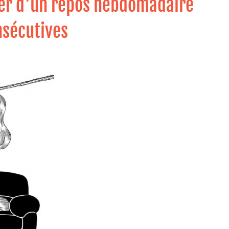
cier d'un repos hebdomadaire
nsécutives