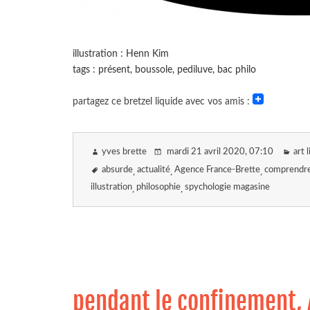
illustration : Henn Kim
tags : présent, boussole, pediluve, bac philo
partagez ce bretzel liquide avec vos amis :
yves brette
mardi 21 avril 2020
, 07:10
art 
absurde
actualité
Agence France-Brette
comprendre 
illustration
philosophie
spychologie magasine
pendant le confinement, A