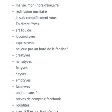
ma vie, mon (hors d')oeuvre
rediffusion nucléaire
je suis complètement vous
En direct l'Yves
art liquide
locomotyves
expressyves
ne joue pas au bord de la fadaise !
creatyves
narratyves
fictyves
cityves
emotyves
familyves
un jour sans fin
brèves de comptoir facebook
liquidités
avec l'Otan, va, tout s'en va