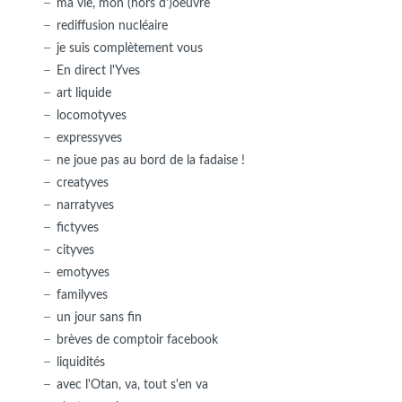
ma vie, mon (hors d')oeuvre
rediffusion nucléaire
je suis complètement vous
En direct l'Yves
art liquide
locomotyves
expressyves
ne joue pas au bord de la fadaise !
creatyves
narratyves
fictyves
cityves
emotyves
familyves
un jour sans fin
brèves de comptoir facebook
liquidités
avec l'Otan, va, tout s'en va