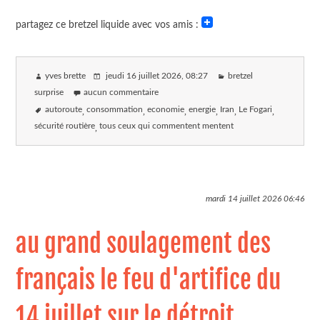
partagez ce bretzel liquide avec vos amis :
yves brette
jeudi 16 juillet 2026
, 08:27
bretzel
surprise
aucun commentaire
autoroute
consommation
economie
energie
Iran
Le Fogari
sécurité routière
tous ceux qui commentent mentent
mardi 14 juillet 2026
06:46
au grand soulagement des
français le feu d'artifice du
14 juillet sur le détroit