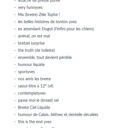
attaché de presse purée
very funnyves
Ma (brette) Zèle Tophe !
les belles histoires de tonton yves
en attendant Dogot (l'infini pour les chiens)
animal, on est mal
bretzel surprise
the truth (de toilette)
ensemble, tout devient pénible
humour liquide
sportyves
nos amis les brette
saoul-titre à 12° (vf)
contemplatyves
passe moi le (bread) sel
Brette Ciel Liquide
humour de Calais, bêtises et dentelle décalées
this is the end yves