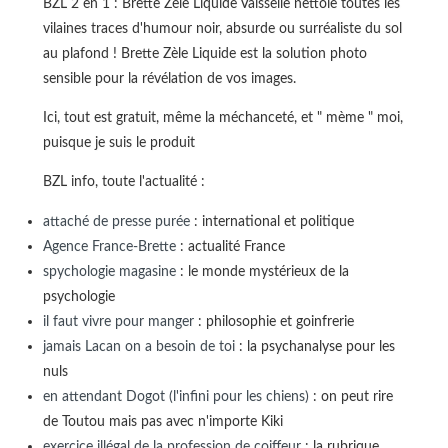
BZL 2 en 1 : Brette Zèle Liquide Vaisselle nettoie toutes les
vilaines traces d'humour noir, absurde ou surréaliste du sol
au plafond ! Brette Zèle Liquide est la solution photo
sensible pour la révélation de vos images.
Ici, tout est gratuit, même la méchanceté, et " mème " moi,
puisque je suis le produit
BZL info, toute l'actualité :
attaché de presse purée
: international et politique
Agence France-Brette
: actualité France
spychologie magasine
: le monde mystérieux de la
psychologie
il faut vivre pour manger
: philosophie et goinfrerie
jamais Lacan on a besoin de toi
: la psychanalyse pour les
nuls
en attendant Dogot (l'infini pour les chiens)
: on peut rire
de Toutou mais pas avec n'importe Kiki
exercice illégal de la profession de coiffeur
: la rubrique