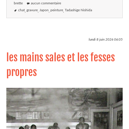
brette
aucun commentaire
chat
gravure
Japon
peinture
Tadashige Nishida
lundi 8 juin 2026
06:05
les mains sales et les fesses
propres