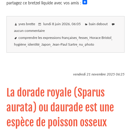
partagez ce bretzel liquide avec vos amis :
yves brette
lundi 8 juin 2026
, 06:05
bain debout
aucun commentaire
comprendre les expressions françaises
fesses
Horace Bristol
hygiène
identité
Japon
Jean-Paul Sartre
nu
photo
vendredi 21 novembre 2025
06:25
La dorade royale (Sparus
aurata) ou daurade est une
espèce de poisson osseux