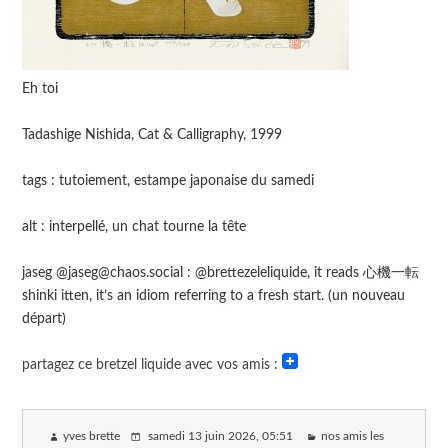
Eh toi
Tadashige Nishida, Cat & Calligraphy, 1999
tags : tutoiement, estampe japonaise du samedi
alt : interpellé, un chat tourne la tête
jaseg @jaseg@chaos.social : @brettezeleliquide, it reads 心機一転
shinki itten, it’s an idiom referring to a fresh start. (un nouveau
départ)
partagez ce bretzel liquide avec vos amis :
yves brette
samedi 13 juin 2026
, 05:51
nos amis les