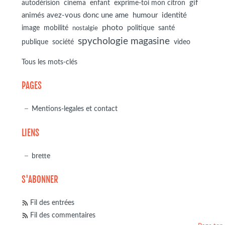
autodérision
gif
cinema
enfant
exprime-toi mon citron
animés avez-vous donc une ame
humour
identité
photo
image
mobilité
politique
santé
nostalgie
spychologie magasine
société
publique
video
Tous les mots-clés
PAGES
Mentions-legales et contact
LIENS
brette
S'ABONNER
Fil des entrées
Fil des commentaires