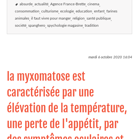
absurde
actualité
Agence France-Brette
cinema
consommation
culturisme
ecologie
education
enfant
farines
animales
il faut vivre pour manger
religion
santé publique
société
spanghero
spychologie magasine
tradition
mardi 6 octobre 2020
16:04
la myxomatose est
caractérisée par une
élévation de la température,
une perte de l'appétit, par