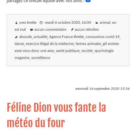
partagez ce bretzel liquide avec vos amis :
yves brette
mardi 6 octobre 2020
, 16:04
animal, on
est mal
aucun commentaire
aucun rétrolien
absurde
actualité
Agence France-Brette
coronavirus covid-19
danse
exercice illégal de la médecine
farines animales
gif animés
avez-vous donc une ame
santé publique
société
spychologie
magasine
surveillance
mercredi 16 septembre 2020
15:56
Féline Dion vous fante la
météo du four