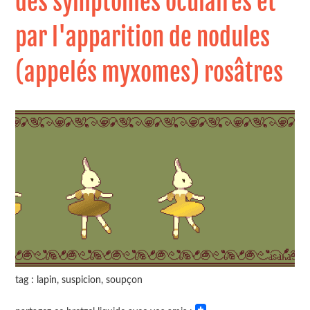
des symptômes oculaires et
par l'apparition de nodules
(appelés myxomes) rosâtres
tag : lapin, suspicion, soupçon