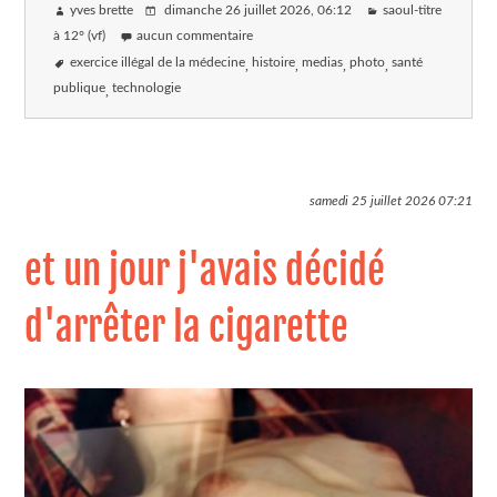
yves brette
dimanche 26 juillet 2026
, 06:12
saoul-titre
à 12° (vf)
aucun commentaire
exercice illégal de la médecine
histoire
medias
photo
santé
publique
technologie
samedi 25 juillet 2026
07:21
et un jour j'avais décidé
d'arrêter la cigarette