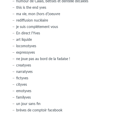
humour de Calais, bêtises et dentelle décalées
this is the end yves
ma vie, mon (hors d')oeuvre
rediffusion nucléaire
je suis complètement vous
En direct l'Yves
art liquide
locomotyves
expressyves
ne joue pas au bord de la fadaise !
creatyves
narratyves
fictyves
cityves
emotyves
familyves
un jour sans fin
brèves de comptoir facebook