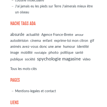
cousine moléculaire
J’ai jamais eu les pieds sur Terre J’aimerais mieux être
un oiseau
HACHE TAGS ADA
absurde
actualité
Agence France-Brette
amour
autodérision
gif
cinema
enfant
exprime-toi mon citron
animés avez-vous donc une ame
humour
identité
photo
image
mobilité
politique
santé
nostalgie
spychologie magasine
société
publique
video
Tous les mots-clés
PAGES
Mentions-legales et contact
LIENS