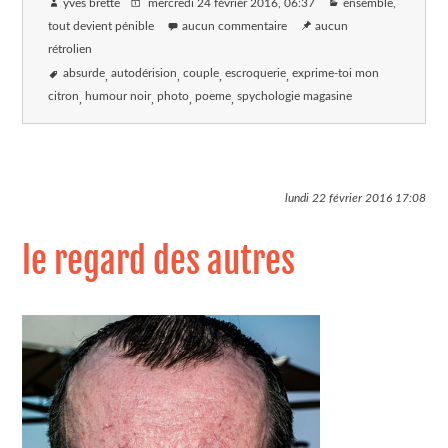
yves brette
mercredi 24 février 2016
, 06:37
ensemble,
tout devient pénible
aucun commentaire
aucun
rétrolien
absurde
autodérision
couple
escroquerie
exprime-toi mon
citron
humour noir
photo
poeme
spychologie magasine
lundi 22 février 2016
17:08
le regard des autres