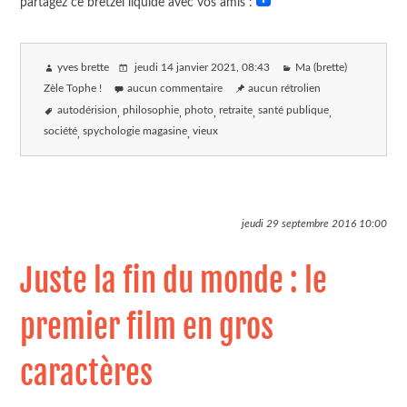
partagez ce bretzel liquide avec vos amis :
yves brette
jeudi 14 janvier 2021
, 08:43
Ma (brette)
Zèle Tophe !
aucun commentaire
aucun rétrolien
autodérision
philosophie
photo
retraite
santé publique
société
spychologie magasine
vieux
jeudi 29 septembre 2016
10:00
Juste la fin du monde : le
premier film en gros
caractères