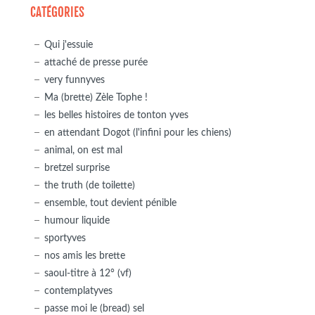
CATÉGORIES
Qui j'essuie
attaché de presse purée
very funnyves
Ma (brette) Zèle Tophe !
les belles histoires de tonton yves
en attendant Dogot (l'infini pour les chiens)
animal, on est mal
bretzel surprise
the truth (de toilette)
ensemble, tout devient pénible
humour liquide
sportyves
nos amis les brette
saoul-titre à 12° (vf)
contemplatyves
passe moi le (bread) sel