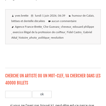
yves brette
lundi 1 juin 2026
, 06:39
humour de Calais,
bêtises et dentelle décalées
aucun commentaire
Agence France-Brette
Che Guevara
cheveux
edouard philippe
exercice illégal de la profession de coiffeur
Fidel Castro
Gabriel
Attal
histoire
photo
politique
revolution
CHERCHE UN ARTISTE OU UN MOT-CLEF, VA CHERCHER DANS LES
40000 BILLETS
si vous ne l'avez pas trouvé ici, peut-être est-ce parce que