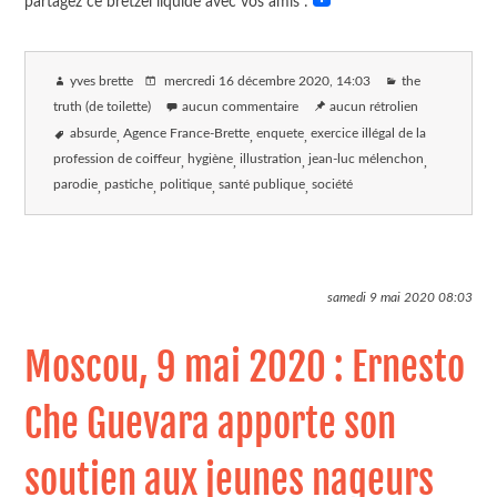
partagez ce bretzel liquide avec vos amis :
yves brette
mercredi 16 décembre 2020
, 14:03
the
truth (de toilette)
aucun commentaire
aucun rétrolien
absurde
Agence France-Brette
enquete
exercice illégal de la
profession de coiffeur
hygiène
illustration
jean-luc mélenchon
parodie
pastiche
politique
santé publique
société
samedi 9 mai 2020
08:03
Moscou, 9 mai 2020 : Ernesto
Che Guevara apporte son
soutien aux jeunes nageurs