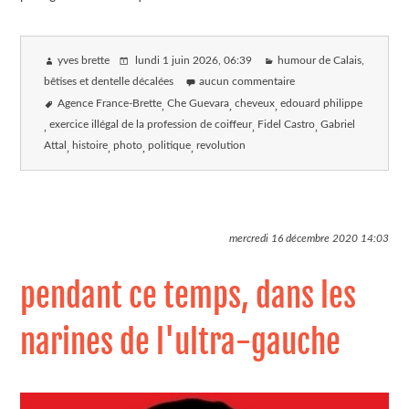
yves brette
lundi 1 juin 2026
, 06:39
humour de Calais,
bêtises et dentelle décalées
aucun commentaire
Agence France-Brette
Che Guevara
cheveux
edouard philippe
exercice illégal de la profession de coiffeur
Fidel Castro
Gabriel
Attal
histoire
photo
politique
revolution
mercredi 16 décembre 2020
14:03
pendant ce temps, dans les
narines de l'ultra-gauche