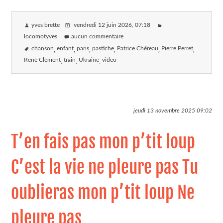
yves brette
vendredi 12 juin 2026
, 07:18
locomotyves
aucun commentaire
chanson
enfant
paris
pastiche
Patrice Chéreau
Pierre Perret
René Clément
train
Ukraine
video
jeudi 13 novembre 2025
09:02
T’en fais pas mon p’tit loup
C’est la vie ne pleure pas Tu
oublieras mon p’tit loup Ne
pleure pas