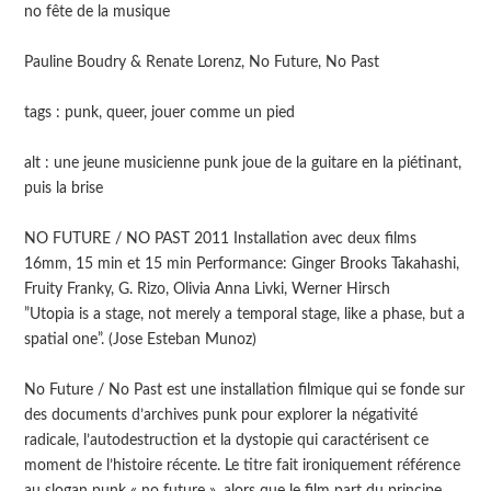
no fête de la musique
Pauline Boudry & Renate Lorenz, No Future, No Past
tags : punk, queer, jouer comme un pied
alt : une jeune musicienne punk joue de la guitare en la piétinant,
puis la brise
NO FUTURE / NO PAST 2011 Installation avec deux films
16mm, 15 min et 15 min Performance: Ginger Brooks Takahashi,
Fruity Franky, G. Rizo, Olivia Anna Livki, Werner Hirsch
”Utopia is a stage, not merely a temporal stage, like a phase, but a
spatial one”. (Jose Esteban Munoz)
No Future / No Past est une installation filmique qui se fonde sur
des documents d’archives punk pour explorer la négativité
radicale, l’autodestruction et la dystopie qui caractérisent ce
moment de l’histoire récente. Le titre fait ironiquement référence
au slogan punk « no future », alors que le film part du principe