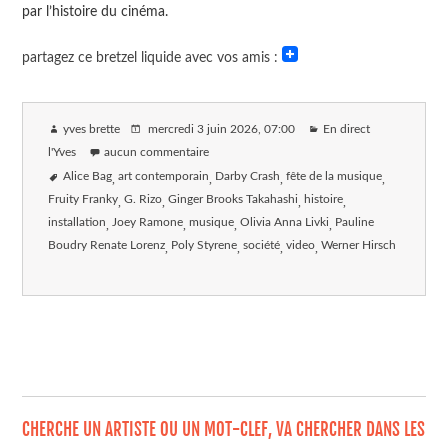
par l’histoire du cinéma.
partagez ce bretzel liquide avec vos amis :
yves brette
mercredi 3 juin 2026
, 07:00
En direct
l'Yves
aucun commentaire
Alice Bag
art contemporain
Darby Crash
fête de la musique
Fruity Franky
G. Rizo
Ginger Brooks Takahashi
histoire
installation
Joey Ramone
musique
Olivia Anna Livki
Pauline
Boudry Renate Lorenz
Poly Styrene
société
video
Werner Hirsch
CHERCHE UN ARTISTE OU UN MOT-CLEF, VA CHERCHER DANS LES