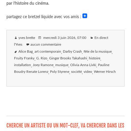
par l’histoire du cinéma.
partagez ce bretzel liquide avec vos amis :
yves brette
mercredi 3 juin 2026
, 07:00
En direct
l'Yves
aucun commentaire
Alice Bag
art contemporain
Darby Crash
fête de la musique
Fruity Franky
G. Rizo
Ginger Brooks Takahashi
histoire
installation
Joey Ramone
musique
Olivia Anna Livki
Pauline
Boudry Renate Lorenz
Poly Styrene
société
video
Werner Hirsch
CHERCHE UN ARTISTE OU UN MOT-CLEF, VA CHERCHER DANS LES