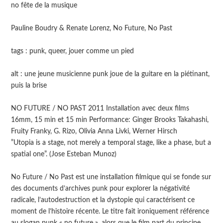
no fête de la musique
Pauline Boudry & Renate Lorenz, No Future, No Past
tags : punk, queer, jouer comme un pied
alt : une jeune musicienne punk joue de la guitare en la piétinant,
puis la brise
NO FUTURE / NO PAST 2011 Installation avec deux films
16mm, 15 min et 15 min Performance: Ginger Brooks Takahashi,
Fruity Franky, G. Rizo, Olivia Anna Livki, Werner Hirsch
”Utopia is a stage, not merely a temporal stage, like a phase, but a
spatial one”. (Jose Esteban Munoz)
No Future / No Past est une installation filmique qui se fonde sur
des documents d’archives punk pour explorer la négativité
radicale, l’autodestruction et la dystopie qui caractérisent ce
moment de l’histoire récente. Le titre fait ironiquement référence
au slogan punk « no future », alors que le film part du principe