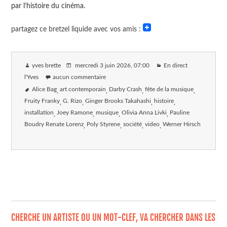
par l’histoire du cinéma.
partagez ce bretzel liquide avec vos amis :
yves brette
mercredi 3 juin 2026
, 07:00
En direct
l'Yves
aucun commentaire
Alice Bag
art contemporain
Darby Crash
fête de la musique
Fruity Franky
G. Rizo
Ginger Brooks Takahashi
histoire
installation
Joey Ramone
musique
Olivia Anna Livki
Pauline
Boudry Renate Lorenz
Poly Styrene
société
video
Werner Hirsch
CHERCHE UN ARTISTE OU UN MOT-CLEF, VA CHERCHER DANS LES