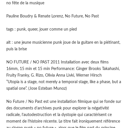
no fête de la musique
Pauline Boudry & Renate Lorenz, No Future, No Past
tags : punk, queer, jouer comme un pied
alt : une jeune musicienne punk joue de la guitare en la piétinant,
puis la brise
NO FUTURE / NO PAST 2011 Installation avec deux films
16mm, 15 min et 15 min Performance: Ginger Brooks Takahashi,
Fruity Franky, G. Rizo, Olivia Anna Livki, Werner Hirsch
”Utopia is a stage, not merely a temporal stage, like a phase, but a
spatial one”. (Jose Esteban Munoz)
No Future / No Past est une installation filmique qui se fonde sur
des documents d’archives punk pour explorer la négativité
radicale, l’autodestruction et la dystopie qui caractérisent ce
moment de l’histoire récente. Le titre fait ironiquement référence
au slogan punk « no future », alors que le film part du principe